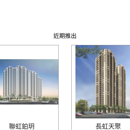
近期推出
聯虹鉑玥
長虹天聚