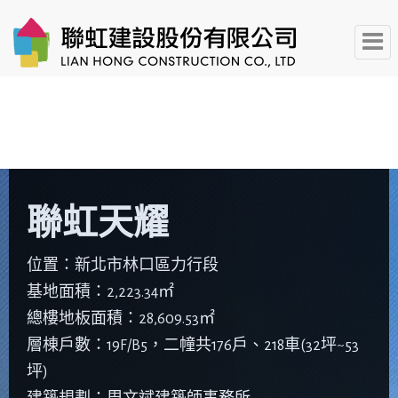
聯虹天耀
位置：新北市林口區力行段
基地面積：2,223.34㎡
總樓地板面積：28,609.53㎡
層棟戶數：19F/B5，二幢共176戶、218車(32坪~53
坪)